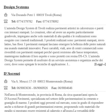
Design Systems
Via Dorando Petri 1 00019 Tivoli (Roma)
Tel:
0774/379782
Fax:
0774/378092
L'azienda Design System di Tivoli realizza pavimenti artistici in calcestruzzo e pareti
con intonaci stampati. Le creazioni, oltre ad avere un aspetto particolarmente
gradevole, impiegano anche solo materiali di alta qualità e le realizzazioni sono
eseguite con i metodi tradizionali. I prodotti realizzati sono: pavimenti stampati, mvro
latino, bas floor. I pavimenti stampati lasciano emergere la bellezza delle pietre naturali
ma usando materiali innovativi. Passi carrabili, viali, aree di centri commerciali sono
rivestibili con pavimenti stampati perché questi resistono alle basse temperature,
mantengono inalterato il loro aspetto e sono protetti con resina DS-CS. L'azienda
Design System permette di usufruire di un servizio assistenza e organizza anche dei
corsi, dove sono spiegate le tecniche di applicazione. I...
[Leggi »]
D'Ascenzi
Via A. Meucci 17-19 00015 Monterotondo (Roma)
Tel:
06/9003636 - 06/9060926
Fax:
06/9004646
Nell'area di Monterotondo, in provincia di Roma, da circa quarant'anni opera la
D'Ascenzi Pavimenti, specializzata nel settore delle pavimentazioni in cemento e
graniglia di marmo. I prodotti oggi presenti sul mercato, sono in grado di rispondere
anche a richieste di grandi pavimentazioni esterne, proponendo solo materiali che
meglio si mostrano essere resistenti al calpestio e all'usura.La versatilità delle