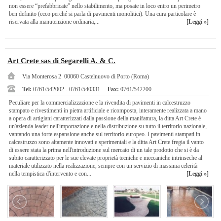
non essere “prefabbricate” nello stabilimento, ma posate in loco entro un perimetro
ben definito (ecco perché si parla di pavimenti monolitici). Una cura particolare è
riservata alla manutenzione ordinaria,...
[Leggi »]
Art Crete sas di Segarelli A. & C.
Via Monterosa 2 00060 Castelnuovo di Porto (Roma)
Tel:
0761/542002 - 0761/540331
Fax:
0761/542200
Peculiare per la commercializzazione e la rivendita di pavimenti in calcestruzzo
stampato e rivestimenti in pietra artificiale e ricomposta, interamente realizzata a mano
a opera di artigiani caratterizzati dalla passione della manifattura, la ditta Art Crete è
un'azienda leader nell'importazione e nella distribuzione su tutto il territorio nazionale,
vantando una forte espansione anche sul territorio europeo. I pavimenti stampati in
calcestruzzo sono altamente innovati e sperimentali e la ditta Art Crete fregia il vanto
di essere stata la prima nell'introduzione sul mercato di un tale prodotto che si è da
subito caratterizzato per le sue elevate proprietà tecniche e meccaniche intrinseche al
materiale utilizzato nella realizzazione, sempre con un servizio di massima celerità
nella tempistica d'intervento e con...
[Leggi »]