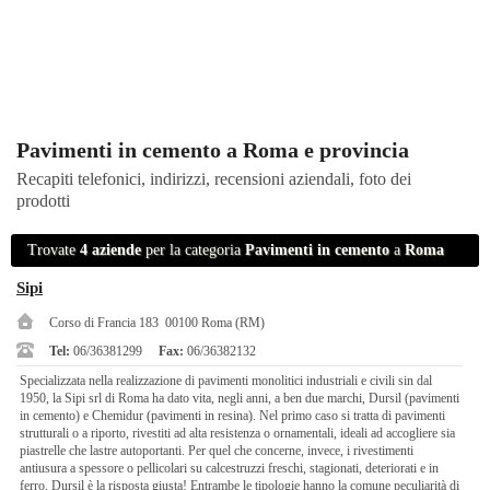
Pavimenti in cemento a Roma e provincia
Recapiti telefonici, indirizzi, recensioni aziendali, foto dei
prodotti
Trovate
4 aziende
per la categoria
Pavimenti in cemento
a
Roma
Sipi
Corso di Francia 183 00100 Roma (RM)
Tel:
06/36381299
Fax:
06/36382132
Specializzata nella realizzazione di pavimenti monolitici industriali e civili sin dal
1950, la Sipi srl di Roma ha dato vita, negli anni, a ben due marchi, Dursil (pavimenti
in cemento) e Chemidur (pavimenti in resina). Nel primo caso si tratta di pavimenti
strutturali o a riporto, rivestiti ad alta resistenza o ornamentali, ideali ad accogliere sia
piastrelle che lastre autoportanti. Per quel che concerne, invece, i rivestimenti
antiusura a spessore o pellicolari su calcestruzzi freschi, stagionati, deteriorati e in
ferro, Dursil è la risposta giusta! Entrambe le tipologie hanno la comune peculiarità di