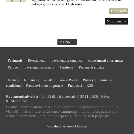
tipologia giusta e la posa. Quali sono ...
Mostra tutto +
TORNA SU
Pavimenti
Rivestimenti
Pavimenti in ceramica
Rivestimenti in ceramica
Parquet
Pavimenti per esterni
Piastrelle
Pavimenti artistici
Home
Chi Siamo
Contatti
Cookie Policy
Privacy
Termini e
|
|
|
|
|
condizioni
Promuovi il nostro portale
Pubblicità
RSS
|
|
Pavimentisulweb.it
- Tutti i diritti riservati © 2011-2026 - P.iva
01248670521
La duplicazione anche parziale dei contenuti è severamente vietata; le
violazioni riscontrate in tal senso saranno prontamente segnalate alle
autorità competenti, denunciate e perseguite nelle sedi preposte.
Visualizza versione Desktop