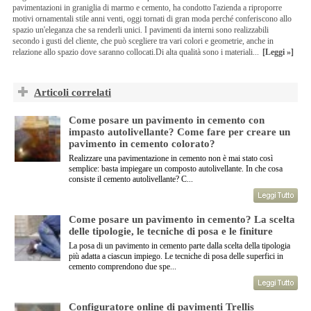
pavimentazioni in graniglia di marmo e cemento, ha condotto l'azienda a riproporre
motivi ornamentali stile anni venti, oggi tornati di gran moda perché conferiscono allo
spazio un'eleganza che sa renderli unici. I pavimenti da interni sono realizzabili
secondo i gusti del cliente, che può scegliere tra vari colori e geometrie, anche in
relazione allo spazio dove saranno collocati.Di alta qualità sono i materiali...
[Leggi »]
Articoli correlati
Come posare un pavimento in cemento con
impasto autolivellante? Come fare per creare un
pavimento in cemento colorato?
Realizzare una pavimentazione in cemento non è mai stato così
semplice: basta impiegare un composto autolivellante. In che cosa
consiste il cemento autolivellante? C...
Come posare un pavimento in cemento? La scelta
delle tipologie, le tecniche di posa e le finiture
La posa di un pavimento in cemento parte dalla scelta della tipologia
più adatta a ciascun impiego. Le tecniche di posa delle superfici in
cemento comprendono due spe...
Configuratore online di pavimenti Trellis