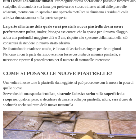
tutti i residui di collante rimasti
. Per eseguire questa operazione è possibile ricorrere allo
scalpello, sfruttando la sua lama, per prelevare lo stucco rimasto ai lati delle piastrelle
adiacenti, mentre con un spatola e una spazzola metallica si eliminano i residui di colla
adesiva rimasta ancora sulla parete scoperta.
La parte all'interno della quale verrà posata la nuova piastrella dovrà essere
perfettamente pulita
; inoltre, bisogna assicurarsi che lo spazio per il nuovo alloggio
abbia una profondità maggiore di 2 o 3 cm, rispetto allo spessore della mattonella: ciò
consentirà di stendere in nuovo strato adesivo.
Se il sottofondo risultasse umido, è il caso di lasciarlo asciugare per alcuni giorni.
Nel caso in cui la parte da rimuovere non fosse costituita da un'unica piastrella, è
necessario ripetere il procedimento per il numero di mattonelle interessate.
COME SI POSANO LE NUOVE PIASTRELLE?
Una volta rimosse tutte le piastrelle danneggiate, si può procedere con la messa in posa di
quelle nuove.
Servendosi di una spatola dentellata, si
stende l'adesivo scelto sulla superficie da
ricoprire
, qualora, però, si decidesse di usare la colla per piastrelle, allora, sarà il caso di
spalmarla anche sul retro della nuova mattonella.