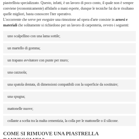
piastrellista specializzato. Questo, infatti, è un lavoro di poco conto, il quale non è sempre
conviene (economicamente) affidarlo a mani esperte, dunque le tecniche fai da te risultano
quelle migliori, basta conoscere l'iter operativo.
L'occorrente che serve per eseguire una rimozione ad opera d'arte consiste in
arnesi e
materiali
che solitamente si richiedono per un lavoro di carpenteria, ovvero i seguenti:
uno scalpellino con una lama sottile;
un martello di gomma;
un trapano avvitatore con punte per muro;
una cazzuola;
una spatola dentata, di dimensioni compatibili con la superficie da sostituire;
una spugna;
mattonelle nuove;
collante a scelta tra la malta cementizia, la colla per le mattonelle o il silicone.
COME SI RIMUOVE UNA PIASTRELLA