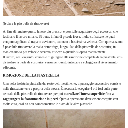
(Isolare la piastrella da rimuovere)
Al fine di rendere questo lavoro più preciso, è possibile acquistare degli accessori che
facilitano il lavoro umano. Si tratta, infatti di piccole
frese
, molto sofisticate, le quali
vengono applicate al trapano avvitatore, azionato a bassissima velocità. Con questa azione
è possibile rimuovere la malta riempifuga, lungo i lati della piastrella da sostituire, in
maniera molto più veloce e accurata, rispetto a quando si opera manualmente.
Il lavoro, così eseguito, consente di giungere alla rimozione completa della piastrella, così
da isolare la parte da sostituire, senza per questo intaccare e scheggiare il rivestimento
adiacente.
RIMOZIONE DELLA PIASTRELLA
Una volta isolata la piastrella dal resto del rivestimento, il passaggio successivo consiste
nella rimozione vera e propria della stessa. È necessario eseguire 4 o 5 fori sulla parte
centrale della piastrella da rimuovere, per poi
martellare l'intera superficie fino a
raggiungere la frantumazione in pezzi
. Questa operazione deve essere eseguita con
molta cura, così da non compromettere lo stato delle altre piastrelle.