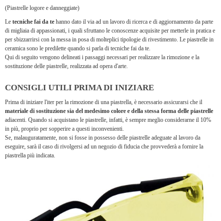
(Piastrelle logore e danneggiate)
Le
tecniche fai da te
hanno dato il via ad un lavoro di ricerca e di aggiornamento da parte
di migliaia di appassionati, i quali sfruttano le conoscenze acquisite per metterle in pratica e
per sbizzarrirsi con la messa in posa di molteplici tipologie di rivestimento. Le piastrelle in
ceramica sono le predilette quando si parla di tecniche fai da te.
Qui di seguito vengono delineati i passaggi necessari per realizzare la rimozione e la
sostituzione delle piastrelle, realizzata ad opera d'arte.
CONSIGLI UTILI PRIMA DI INIZIARE
Prima di iniziare l'iter per la rimozione di una piastrella, è necessario assicurarsi che il
materiale di sostituzione sia del medesimo colore e della stessa forma delle piastrelle
adiacenti. Quando si acquistano le piastrelle, infatti, è sempre meglio considerarne il 10%
in più, proprio per sopperire a questi inconvenienti.
Se, malauguratamente, non si fosse in possesso delle piastrelle adeguate al lavoro da
eseguire, sarà il caso di rivolgersi ad un negozio di fiducia che provvederà a fornire la
piastrella più indicata.