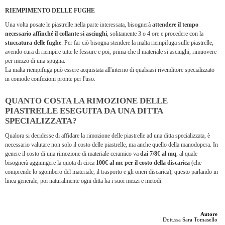
RIEMPIMENTO DELLE FUGHE
Una volta posate le piastrelle nella parte interessata, bisognerà
attendere il tempo
necessario affinché il collante si asciughi
, solitamente 3 o 4 ore e procedere con la
stuccatura delle fughe
. Per far ciò bisogna stendere la malta riempifuga sulle piastrelle,
avendo cura di riempire tutte le fessure e poi, prima che il materiale si asciughi, rimuovere
per mezzo di una spugna.
La malta riempifuga può essere acquistata all'interno di qualsiasi rivenditore specializzato
in comode confezioni pronte per l'uso.
QUANTO COSTA LA RIMOZIONE DELLE
PIASTRELLE ESEGUITA DA UNA DITTA
SPECIALIZZATA?
Qualora si decidesse di affidare la rimozione delle piastrelle ad una ditta specializzata, è
necessario valutare non solo il costo delle piastrelle, ma anche quello della manodopera. In
genere il costo di una rimozione di materiale ceramico va
dai 7/8€ al mq
, al quale
bisognerà aggiungere la quota di circa
100€ al mc per il costo della discarica
(che
comprende lo sgombero del materiale, il trasporto e gli oneri discarica), questo parlando in
linea generale, poi naturalmente ogni ditta ha i suoi mezzi e metodi.
Autore
Dott.ssa Sara Tomasello