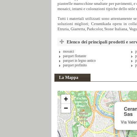
piastrelle marocchine smaltate per pavimenti, e d
mosaici, intarsi e colorazioni tipiche dello stile
Tutti i materiali utilizzati sono attentamente 
soluzioni migliori; Ceramikada opera in coll
Etruria, Giarretta, Parkcolor, Stone Italiana, Vogue
Elenco dei principali prodotti e se
mosaici
p
parquet flottante
p
parquet in legno antico
p
parquet prefinito
p
La Mappa
+
−
Ceram
Sas
Via Vale