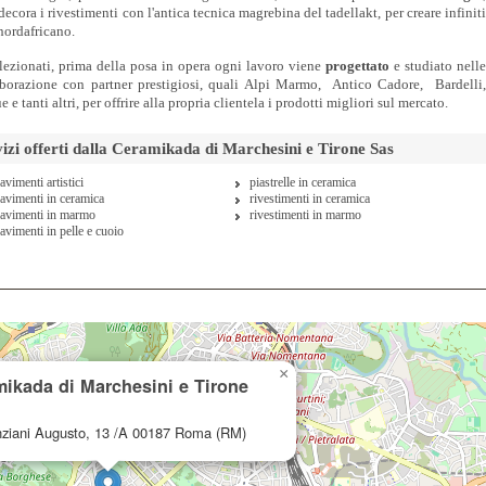
ecora i rivestimenti con l'antica tecnica magrebina del tadellakt, per creare infinit
 nordafricano.
selezionati, prima della posa in opera ogni lavoro viene
progettato
e studiato nell
aborazione con partner prestigiosi, quali Alpi Marmo, Antico Cadore, Bardelli
 e tanti altri, per offrire alla propria clientela i prodotti migliori sul mercato.
rvizi offerti dalla Ceramikada di Marchesini e Tirone Sas
avimenti artistici
piastrelle in ceramica
avimenti in ceramica
rivestimenti in ceramica
avimenti in marmo
rivestimenti in marmo
avimenti in pelle e cuoio
×
ikada di Marchesini e Tirone
nziani Augusto, 13 /A
00187 Roma (RM)