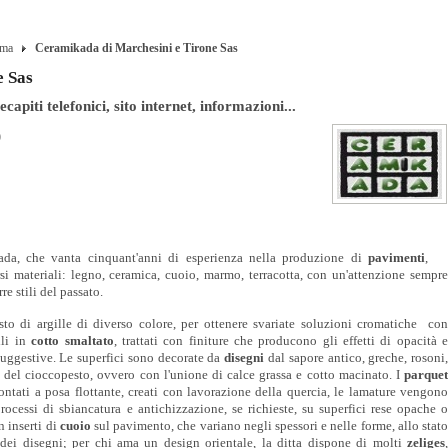
ma
Ceramikada di Marchesini e Tirone Sas
e Sas
apiti telefonici, sito internet, informazioni...
)
da, che vanta cinquant'anni di esperienza nella produzione di
pavimenti
,
si materiali: legno, ceramica, cuoio, marmo, terracotta, con un'attenzione sempr
e stili del passato.
sto di argille di diverso colore, per ottenere svariate soluzioni cromatiche co
lli in
cotto smaltato
, trattati con finiture che
producono gli effetti di opacità 
uggestive. Le superfici sono decorate da
disegni
dal sapore antico, greche, rosoni
na del cioccopesto, ovvero con l'unione di calce grassa e cotto macinato. I
parque
ntati a posa flottante, creati con lavorazione della quercia, le lamature vengon
ocessi di sbiancatura e antichizzazione, se richieste, su superfici rese opache 
n inserti di
cuoio
sul pavimento, che variano negli spessori e nelle forme, allo stat
i dei disegni; per chi ama un design orientale, la ditta dispone di molti
zeliges