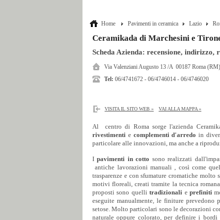
Home
Pavimenti in ceramica
Lazio
Ro
Ceramikada di Marchesini e Tiron
Scheda Azienda: recensione, indirizzo, rec
Via Valenziani Augusto 13 /A 00187 Roma (RM
Tel:
06/4741672 - 06/4746014 - 06/4746020
VISITA IL SITO WEB »
VAI ALLA MAPPA »
Al centro di Roma sorge l'azienda Ceramika
rivestimenti
e
complementi d'arredo
in diver
particolare alle innovazioni, ma anche a riprodurr
I
pavimenti in cotto
sono realizzati dall'impa
antiche lavorazioni manuali , così come que
trasparenze e con sfumature cromatiche molto s
motivi floreali, creati tramite la tecnica roma
proposti sono quelli
tradizionali
e
prefiniti
mo
eseguite manualmente, le finiture prevedono pr
setose. Molto particolari sono le decorazioni co
naturale oppure colorato, per definire i bord