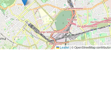
Leaflet
|
© OpenStreetMap contributor