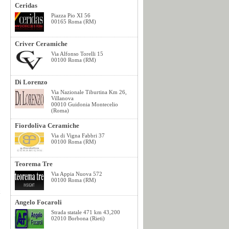
Ceridas
Piazza Pio XI 56
00165 Roma (RM)
Criver Ceramiche
Via Alfonso Torelli 15
00100 Roma (RM)
Di Lorenzo
Via Nazionale Tiburtina Km 26,
Villanova
00010 Guidonia Montecelio
(Roma)
Fiordoliva Ceramiche
Via di Vigna Fabbri 37
e
00100 Roma (RM)
Teorema Tre
n
e
Via Appia Nuova 572
00100 Roma (RM)
,
t
o
Angelo Focaroli
o
Strada statale 471 km 43,200
o
02010 Borbona (Rieti)
,